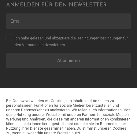
ANMELDEN FÜR DEN NEWSLETTER
Ich habe gelesen und akzeptiere die
Bedingungen
bedingungen für
den Versand des Newsletters
Abonnieren
Bei Outlaw verwenden wir Cookies, um Inhalte und Anzeigen zu
personalisieren, Funktionen für soziale Medien bereitzustellen und
unseren Datenverkehr zu analysieren. Wir teilen auch Informationen über
Zahlungsmethoden
deine Nutzung unserer Website mit unseren Partnern für soziale Medien,
Werbung und Analysen, die diese mit anderen Informationen kombinieren
können, die du ihnen bereitgestellt hast oder die sie im Rahmen deiner
Nutzung ihrer Dienste gesammelt haben. Du stimmst unseren Cookies
Versandmethoden
zu, wenn du weiterhin unsere Website nutzt.