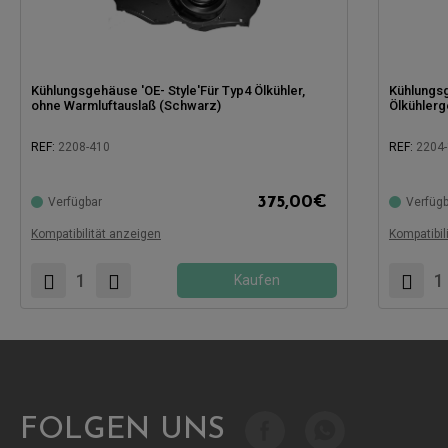
Kühlungsgehäuse 'OE- Style'Für Typ4 Ölkühler,
Kühlungs
ohne Warmluftauslaß (Schwarz)
Ölkühler
REF:
2208-410
REF:
2204-
Kompatibel mit:
Kompatibel
375,00
€
Verfügbar
Verfügb
Kompatibilität anzeigen
Kompatibil
Kaufen
FOLGEN UNS