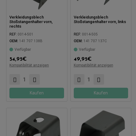
Verkleidungsblech
Verkleidungsblech
Stoßstangenhalter vorn,
Stoßstangenhalter vorn, links
rechts
REF:
0014-501
REF:
0014-505
OEM:
141 707 138B
OEM:
141 707 137C
Verfügbar
Verfügbar
Kompatibel mit:
54,95
€
49,95
€
Kompatibilität anzeigen
Kompatibilität anzeigen
Kompatibel mit:
Kaufen
Kaufen