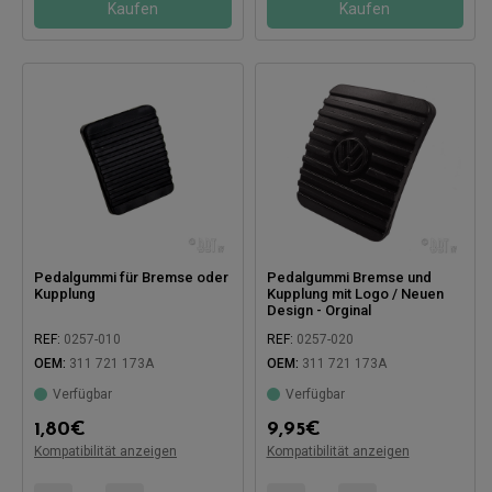
Kaufen
Kaufen
Pedalgummi für Bremse oder
Pedalgummi Bremse und
Kupplung
Kupplung mit Logo / Neuen
Design - Orginal
REF:
0257-010
REF:
0257-020
Kompatibel mit:
Kompatibel mit:
OEM:
311 721 173A
OEM:
311 721 173A
Verfügbar
Verfügbar
1,80
€
9,95
€
Kompatibilität anzeigen
Kompatibilität anzeigen