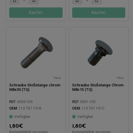
Kaufen
Kaufen
Schraube Stoßstange chrom
Schraube Stoßstange Chrom
M8x30 (TQ)
M8x15 (TQ)
REF:
0050-100
REF:
0051-100
OEM:
113 707 191B
OEM:
113 707 191C
Kompatibel mit:
Verfügbar
Verfügbar
Kompatibel mit:
1,80
€
1,80
€
Kompatibilität anzeigen
Kompatibilität anzeigen