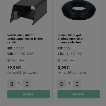
Verkleidungsblech
Gummi für Bügel-
Stoßstangenhalter hinten,
Stoßstangenhalter
rechts
obenvorn/hinten
REF:
0015-501
REF:
0029
OEM:
141 707 338A
OEM:
111 707 199A
Verfügbar
Verfügbar
Kompatibel mit:
59,95
€
0,99
€
Kompatibilität anzeigen
Kompatibilität anzeigen
Kompatibel mit:
Kaufen
Kaufen