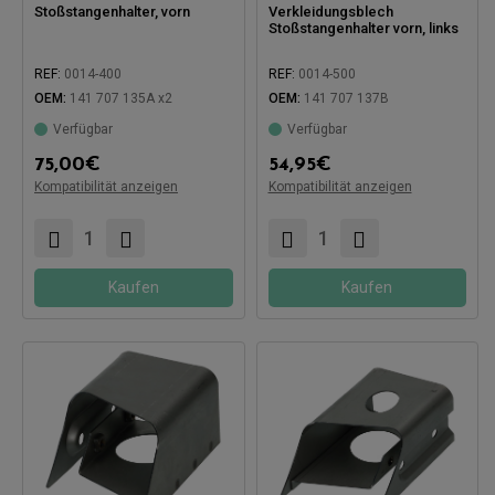
Stoßstangenhalter, vorn
Verkleidungsblech
Stoßstangenhalter vorn, links
REF:
0014-400
REF:
0014-500
OEM:
141 707 135A x2
OEM:
141 707 137B
Verfügbar
Verfügbar
75,00
€
54,95
€
Kompatibilität anzeigen
Kompatibilität anzeigen
Kompatibel mit:
Kompatibel mit:
Kaufen
Kaufen