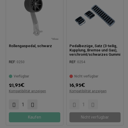
Rollengaspedal, schwarz
Pedalbezüge, Satz (3-teilig,
Kupplung, Bremse und Gas),
verchromt/schwarzes Gummi
REF:
0250
REF:
0254
Verfügbar
Nicht verfügbar
21,95
€
16,95
€
Kompatibilität anzeigen
Kompatibel mit:
Kompatibilität anzeigen
Kompatibel mit:
Kaufen
Nicht verfügbar