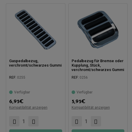
Gaspedalbezug,
Pedalbezug für Bremse oder
verchromt/schwarzes Gummi
Kupplung, Stück,
verchromt/schwarzes Gummi
REF:
0255
REF:
0256
Verfügbar
Verfügbar
6,95
€
5,95
€
Kompatibilität anzeigen
Kompatibel mit:
Kompatibilität anzeigen
Kompatibel mit: