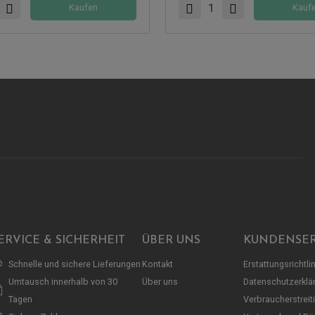
Kaufen
Kauf
ERVICE & SICHERHEIT
ÜBER UNS
KUNDENSER
Schnelle und sichere Lieferungen
Kontakt
Erstattungsrichtli
Umtausch innerhalb von 30
Über uns
Datenschutzerklä
Tagen
Verbraucherstreit