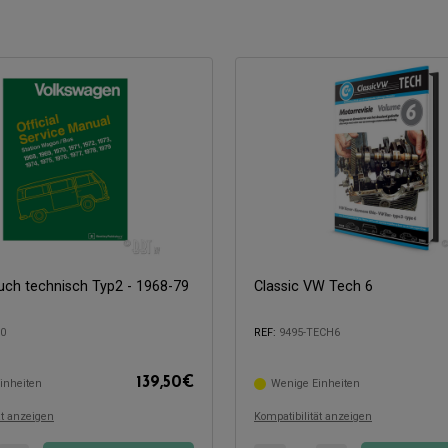
uch technisch Typ2 - 1968-79
Classic VW Tech 6
20
REF:
9495-TECH6
139,50
€
inheiten
Wenige Einheiten
mit:
Kompatibel mit:
ät anzeigen
Kompatibilität anzeigen