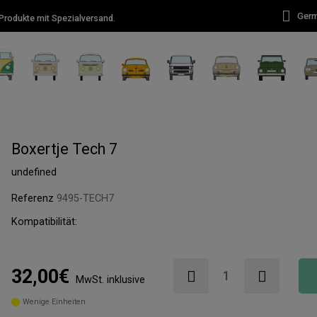
Ger
rodukte mit Spezialversand.
Boxertje Tech 7
undefined
Referenz
9495-TECH7
Kompatibilität:
32,00€
MwSt. inklusive
Wenige Einheiten