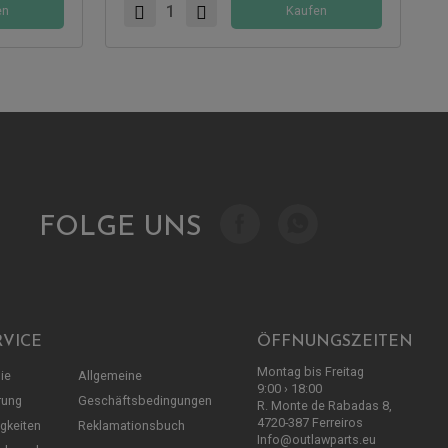
en
Kaufen
FOLGE UNS
VICE
ÖFFNUNGSZEITEN
Montag bis Freitag
nie
Allgemeine
9:00 › 18:00
rung
Geschäftsbedingungen
R. Monte de Rabadas 8,
4720-387 Ferreiros
igkeiten
Reklamationsbuch
Info@outlawparts.eu