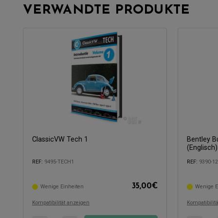
VERWANDTE PRODUKTE
ClassicVW Tech 1
Bentley B
(Englisch)
REF:
9495-TECH1
REF:
9390-1
35,00
€
Wenige Einheiten
Wenige E
Kompatibel 
Kompatibel mit:
Kompatibilität anzeigen
Kompatibilit