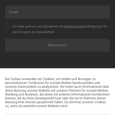
Ich habe gelesen und akzeptiere die
Bedingungen
bedingungen für
den Versand des Newsletters
Abonnieren
Bei Outlaw verwenden wir Cookies, um Inhalte und Anzeigen zu
personalisieren, Funktionen für soziale Medien bereitzustellen und
unseren Datenverkehr zu analysieren. Wir teilen auch Informationen über
Zahlungsmethoden
deine Nutzung unserer Website mit unseren Partnern für soziale Medien,
Werbung und Analysen, die diese mit anderen Informationen kombinieren
können, die du ihnen bereitgestellt hast oder die sie im Rahmen deiner
Nutzung ihrer Dienste gesammelt haben. Du stimmst unseren Cookies
Versandmethoden
zu, wenn du weiterhin unsere Website nutzt.