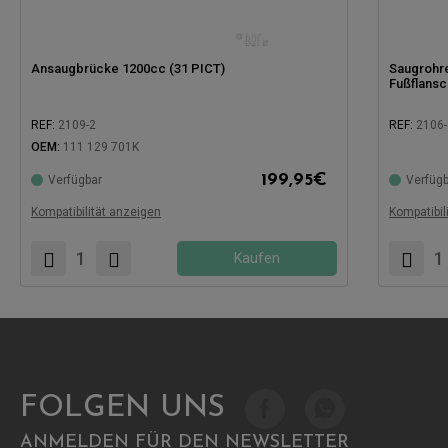
Ansaugbrücke 1200cc (31 PICT)
Saugrohre
Fußflansc
REF:
2109-2
REF:
2106-
OEM:
111 129 701K
Kompatibel
199,95
€
Verfügbar
Verfügb
Kompatibel mit:
Kompatibilität anzeigen
Kompatibil
Kaufen
FOLGEN UNS
ANMELDEN FÜR DEN NEWSLETTER