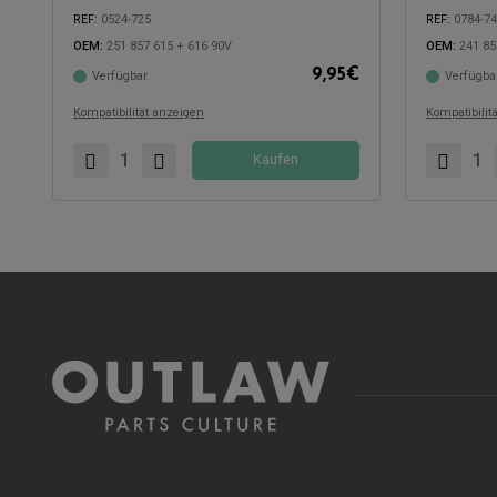
REF:
0524-725
REF:
0784-7
OEM:
251 857 615 + 616 90V
OEM:
241 85
9,95
€
Verfügbar
Verfügba
Kompatibel mit:
Kompatibel 
Kompatibilität anzeigen
Kompatibilit
Kaufen