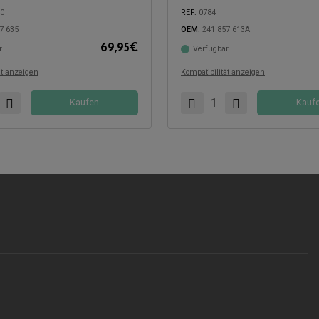
40
REF:
0784
7 635
OEM:
241 857 613A
69,95
€
r
Verfügbar
mit:
Kompatibel mit:
ät anzeigen
Kompatibilität anzeigen
Kaufen
Kauf