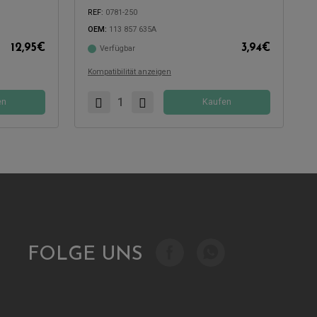
REF:
0781-250
OEM:
113 857 635A
12,95
€
3,94
€
Verfügbar
Kompatibel mit:
Kompatibilität anzeigen
en
Kaufen
FOLGE UNS