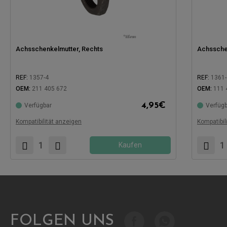
Achsschenkelmutter, Rechts
Achssche
REF:
1357-4
REF:
1361-
OEM:
211 405 672
OEM:
111 
4,95
€
Verfügbar
Verfügb
Kompatibel mit:
Kompatibel
Kompatibilität anzeigen
Kompatibil
Kaufen
FOLGEN UNS