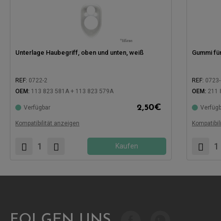
Unterlage Haubegriff, oben und unten, weiß
Gummi für
REF:
0722-2
REF:
0723
OEM:
113 823 581A + 113 823 579A
OEM:
211 
2,50
€
Verfügbar
Verfügb
Kompatibel mit:
Kompatibel
Kompatibilität anzeigen
Kompatibil
Kaufen
FOLGEN UNS