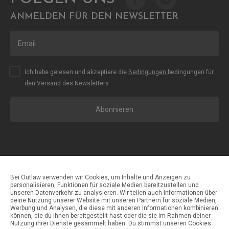
ANMELDEN FÜR DEN NEWSLETTER
Ich habe gelesen und akzeptiere die
Bedingungen
bedingungen für
den Versand des Newsletters
Abonnieren
Bei Outlaw verwenden wir Cookies, um Inhalte und Anzeigen zu
personalisieren, Funktionen für soziale Medien bereitzustellen und
unseren Datenverkehr zu analysieren. Wir teilen auch Informationen über
Zahlungsmethoden
deine Nutzung unserer Website mit unseren Partnern für soziale Medien,
Werbung und Analysen, die diese mit anderen Informationen kombinieren
können, die du ihnen bereitgestellt hast oder die sie im Rahmen deiner
Nutzung ihrer Dienste gesammelt haben. Du stimmst unseren Cookies
Versandmethoden