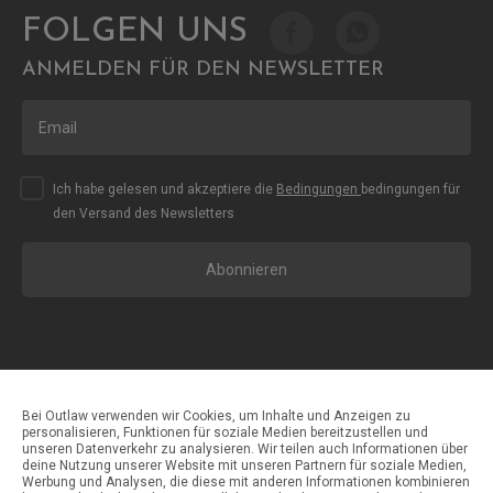
FOLGEN UNS
ANMELDEN FÜR DEN NEWSLETTER
Ich habe gelesen und akzeptiere die
Bedingungen
bedingungen für
den Versand des Newsletters
Abonnieren
Bei Outlaw verwenden wir Cookies, um Inhalte und Anzeigen zu
personalisieren, Funktionen für soziale Medien bereitzustellen und
unseren Datenverkehr zu analysieren. Wir teilen auch Informationen über
Zahlungsmethoden
deine Nutzung unserer Website mit unseren Partnern für soziale Medien,
Werbung und Analysen, die diese mit anderen Informationen kombinieren