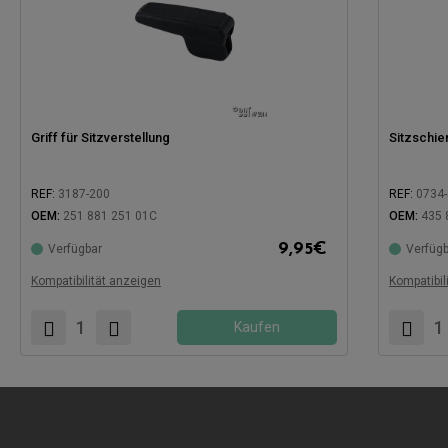
Griff für Sitzverstellung
Sitzschie
REF:
3187-200
REF:
0734-
OEM:
251 881 251 01C
OEM:
435 
9,95
€
Verfügbar
Verfügb
Kompatibel mit:
Kompatibel
Kompatibilität anzeigen
Kompatibil
Kaufen