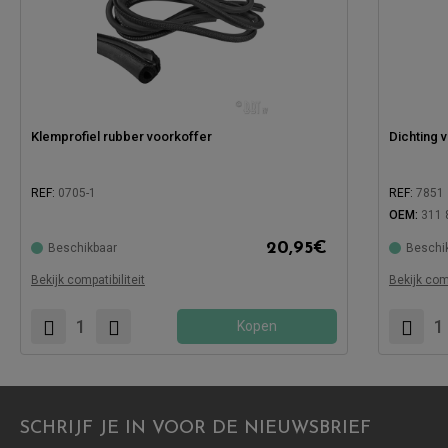
Klemprofiel rubber voorkoffer
Dichting 
REF:
0705-1
REF:
7851
OEM:
311 
20,95
€
Beschikbaar
Beschi
Compatibe
Compatibel met:
Bekijk compatibiliteit
Bekijk comp
Kopen
SCHRIJF JE IN VOOR DE NIEUWSBRIEF