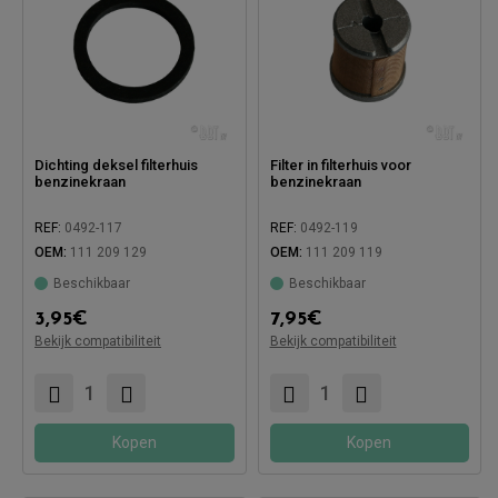
Dichting deksel filterhuis
Filter in filterhuis voor
benzinekraan
benzinekraan
REF:
0492-117
REF:
0492-119
OEM:
111 209 129
OEM:
111 209 119
Beschikbaar
Beschikbaar
3,95
€
7,95
€
Compatibel met:
Compatibel met:
Bekijk compatibiliteit
Bekijk compatibiliteit
Kopen
Kopen