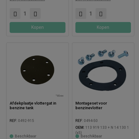
Kopen
Kopen
Afdekplaatje vlottergat in
Montageset voor
benzine tank
benzinevlotter
Compatibel met:
REF:
0492-915
REF:
0494-50
OEM:
113 919 133 + N 14 130 1
(x5)
Compatibel met:
Beschikbaar
Beschikbaar