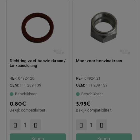
Dichtring zeef benzinekraan /
Moer voor benzinekraan
tankaansluiting
REF:
0492-120
REF:
0492-121
OEM:
111 209 139
OEM:
111 209 159
Beschikbaar
Beschikbaar
Compatibel met:
0,80
€
5,95
€
Compatibel met:
Bekijk compatibiliteit
Bekijk compatibiliteit
Kopen
Kopen