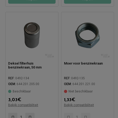
Deksel filterhuis
Moer voor benzinekraan
benzinekraan, 50 mm
REF:
0492-134
REF:
0492-135
OEM:
644.201.205.00
OEM:
644.201.221.00
Beschikbaar
Niet beschikbaar
3,03
€
1,33
€
Compatibel met:
Compatibel met:
Bekijk compatibiliteit
Bekijk compatibiliteit