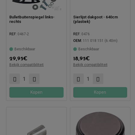
Bulletbuitenspiegel links-
Sierlijst dakgoot - 640cm
rechts
(plastiek)
REF:
0467-2
REF:
0476
OEM:
111 018 151 (6.40m)
Beschikbaar
Beschikbaar
Compatibel met:
Compatibel met:
29,95
€
18,95
€
Bekijk compatibiliteit
Bekijk compatibiliteit
Kopen
Kopen