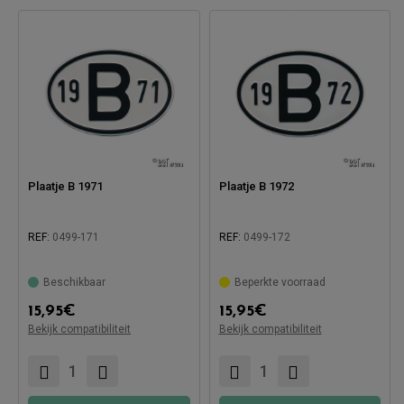
Plaatje B 1971
Plaatje B 1972
REF:
0499-171
REF:
0499-172
Beschikbaar
Beperkte voorraad
Compatibel met:
Compatibel met:
15,95
€
15,95
€
Bekijk compatibiliteit
Bekijk compatibiliteit