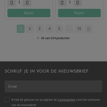
Kopen
Kopen
2
3
4
5
...
15
1 - 36 van 534 producten
SCHRIJF JE IN VOOR DE NIEUWSBRIEF
Ik heb de gelezen en accepteer de
Voorwaarden
voor het versturen
van de nieuwsbrief