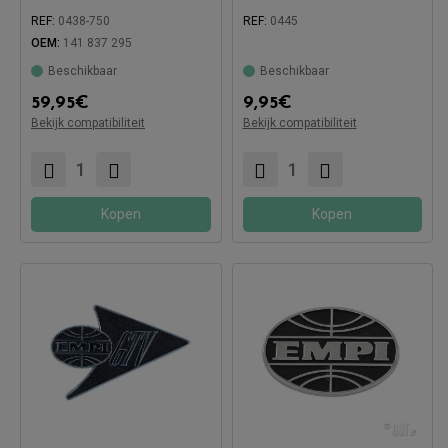
REF:
0438-750
REF:
0445
Compatibel met:
OEM:
141 837 295
Beschikbaar
Beschikbaar
59,95
€
9,95
€
Compatibel met:
Bekijk compatibiliteit
Bekijk compatibiliteit
Kopen
Kopen