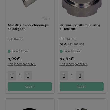
Afsluitklem voor chroomlijst
Benzinedop 70mm - sluiting
op dakgoot
buitenkant
Compatibel met:
REF:
0476-1
REF:
0491-3
OEM:
343 201 551
Beschikbaar
Beschikbaar
Compatibel met:
2,99
€
27,95
€
Bekijk compatibiliteit
Bekijk compatibiliteit
Kopen
Kopen