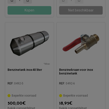
Kopen
Niet beschikbaar
Benzinetank inox40 liter
Benzinekraan voor inox
benzinetank
REF:
0492-5
REF:
0492-6
Compatibel met:
Compatibel met:
Beperkte voorraad
Beperkte voorraad
500,00
€
18,95
€
Bekijk compatibiliteit
Bekijk compatibiliteit