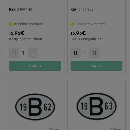
REF:
0499-149
REF:
0499-152
Beperkte voorraad
Beperkte voorraad
15,95
€
15,95
€
Compatibel met:
Compatibel met:
Bekijk compatibiliteit
Bekijk compatibiliteit
Kopen
Kopen