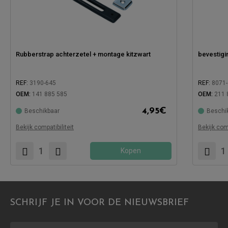
Rubberstrap achterzetel + montage kitzwart
bevestigi
REF:
3190-645
REF:
8071
OEM:
141 885 585
OEM:
211 
4,95
€
Beschikbaar
Beschi
Compatibel met:
Compatibe
Bekijk compatibiliteit
Bekijk comp
Kopen
SCHRIJF JE IN VOOR DE NIEUWSBRIEF