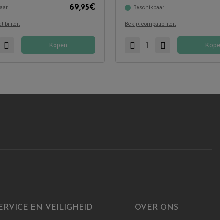
69,95
€
aar
Beschikbaar
met:
Compatibel met:
ibiliteit
Bekijk compatibiliteit
Kopen
Kope
ERVICE EN VEILIGHEID
OVER ONS