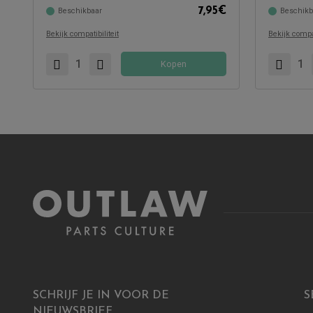
7,95
€
Beschikbaar
Beschikb
Compatibel met:
Compatibel 
Bekijk compatibiliteit
Bekijk compat
Kopen
SCHRIJF JE IN VOOR DE
S
NIEUWSBRIEF