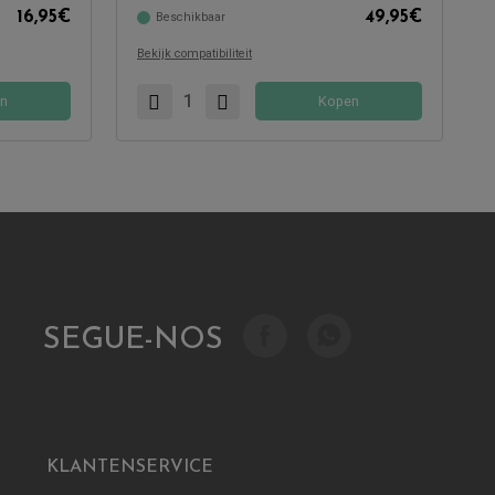
16,95
€
49,95
€
Beschikbaar
Compatibel met:
Bekijk compatibiliteit
n
Kopen
SEGUE-NOS
KLANTENSERVICE