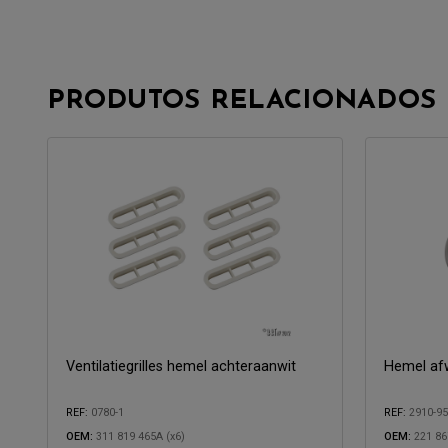
PRODUTOS RELACIONADOS
Ventilatiegrilles hemel achteraanwit
Hemel afw
REF:
0780-1
REF:
2910-9
OEM:
311 819 465A (x6)
OEM:
221 86