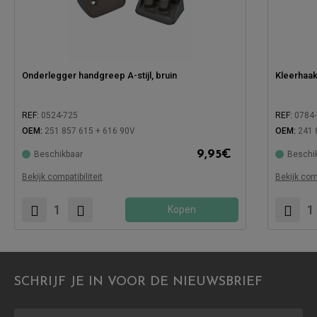
Onderlegger handgreep A-stijl, bruin
Kleerhaa
REF:
0524-725
REF:
0784
OEM:
251 857 615 + 616 90V
OEM:
241 
9,95
€
Beschikbaar
Beschi
Compatibel met:
Compatibe
Bekijk compatibiliteit
Bekijk comp
Kopen
SCHRIJF JE IN VOOR DE NIEUWSBRIEF