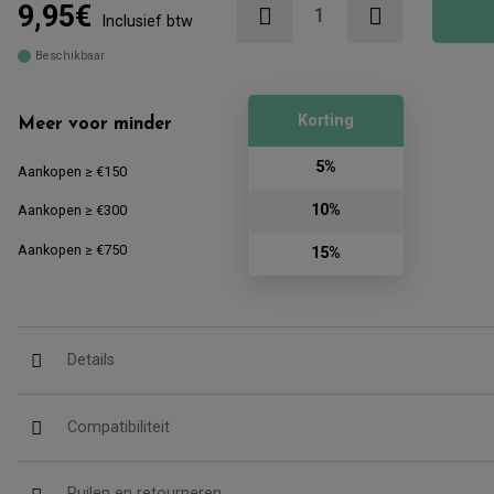
9,95€
Inclusief btw
Beschikbaar
Korting
Meer voor minder
5%
Aankopen ≥ €150
10%
Aankopen ≥ €300
Aankopen ≥ €750
15%
Details
Compatibiliteit
Ruilen en retourneren.