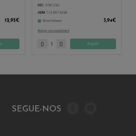
REF:
0781-250
OEM:
113 857 635A
12,95
€
3,94
€
Beschikbaar
Compatibel met:
Bekijk compatibiliteit
n
Kopen
SEGUE-NOS