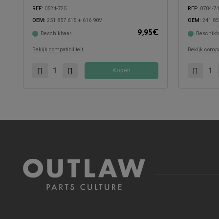
REF:
0524-725
REF:
0784-7
OEM:
251 857 615 + 616 90V
OEM:
241 85
9,95
€
Beschikbaar
Beschikb
Compatibel met:
Compatibel 
Bekijk compatibiliteit
Bekijk compat
Kopen