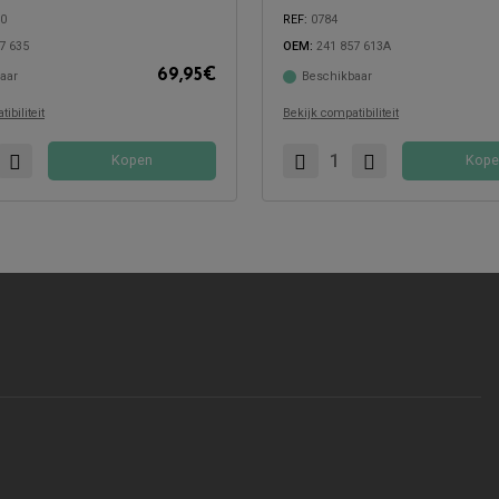
40
REF:
0784
7 635
OEM:
241 857 613A
69,95
€
aar
Beschikbaar
met:
Compatibel met:
ibiliteit
Bekijk compatibiliteit
Kopen
Kope