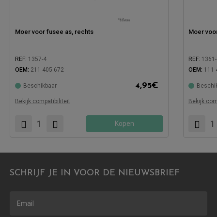
Moer voor fusee as, rechts
Moer voor
REF:
1357-4
REF:
1361-
OEM:
211 405 672
OEM:
111 
4,95
€
Beschikbaar
Beschi
Compatibel met:
Compatibe
Bekijk compatibiliteit
Bekijk comp
Kopen
SCHRIJF JE IN VOOR DE NIEUWSBRIEF