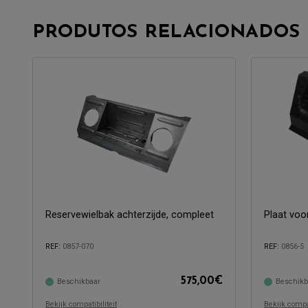
PRODUTOS RELACIONADOS
Reservewielbak achterzijde, compleet
Plaat voo
REF:
0857-070
REF:
0856-5
575,00
€
Beschikbaar
Beschikb
Compatibel met:
Compatibel 
Bekijk compatibiliteit
Bekijk compat