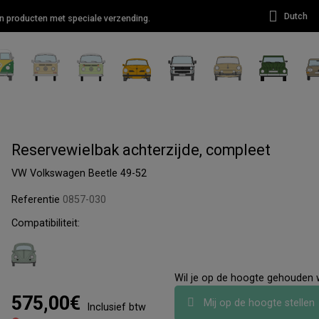
Dutch
van producten met speciale verzending.
Reservewielbak achterzijde, compleet
VW Volkswagen Beetle 49-52
Referentie
0857-030
Compatibiliteit:
Wil je op de hoogte gehouden
575,00€
Mij op de hoogte stellen
Inclusief btw