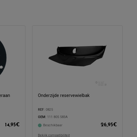
eraan
Onderzijde reservewielbak
REF:
0825
OEM:
111 805 583A
14,95
€
26,95
€
Beschikbaar
Compatibel met:
Bekijk compatibiliteit