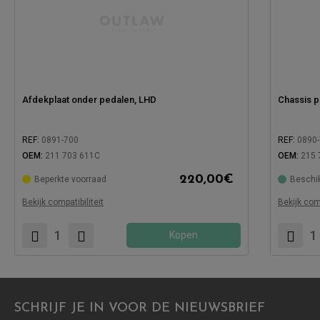
Afdekplaat onder pedalen, LHD
Chassis p
REF:
0891-700
REF:
0890
OEM:
211 703 611C
OEM:
215 
220,00
€
Beperkte voorraad
Beschi
Compatibel met:
Compatibe
Bekijk compatibiliteit
Bekijk comp
Kopen
SCHRIJF JE IN VOOR DE NIEUWSBRIEF