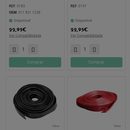
REF:
0183
REF:
0197
Compatível com:
OEM:
311 821 122B
Compatível com:
Disponível
Disponível
22,95
€
22,95
€
Ver Compatibilidade
Ver Compatibilidade
Comprar
Comprar