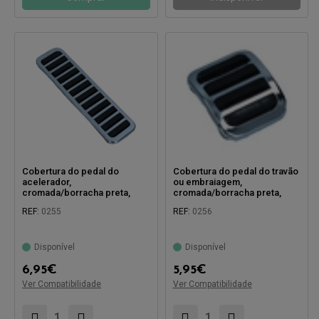
Cobertura do pedal do
Cobertura do pedal do travão
acelerador,
ou embraiagem,
cromada/borracha preta,
cromada/borracha preta,
cada
cada
REF:
0255
REF:
0256
Disponível
Disponível
6,95
€
5,95
€
Ver Compatibilidade
Compatível com:
Ver Compatibilidade
Compatível com: