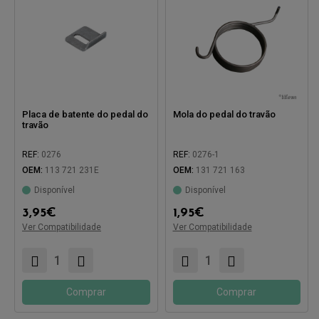
Placa de batente do pedal do
Mola do pedal do travão
travão
REF:
0276
REF:
0276-1
OEM:
113 721 231E
OEM:
131 721 163
Disponível
Disponível
Compatível com:
3,95
€
1,95
€
Compatível com:
Ver Compatibilidade
Ver Compatibilidade
Comprar
Comprar