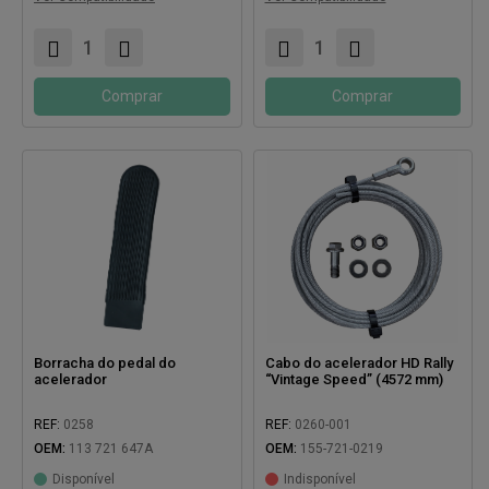
Comprar
Comprar
Borracha do pedal do
Cabo do acelerador HD Rally
acelerador
“Vintage Speed” (4572 mm)
REF:
0258
REF:
0260-001
OEM:
113 721 647A
OEM:
155-721-0219
Disponível
Indisponível