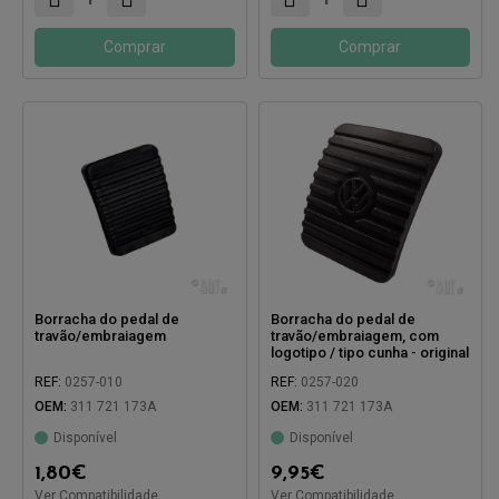
Comprar
Comprar
Borracha do pedal de
Borracha do pedal de
travão/embraiagem
travão/embraiagem, com
logotipo / tipo cunha - original
REF:
0257-010
REF:
0257-020
Compatível com:
Compatível com:
OEM:
311 721 173A
OEM:
311 721 173A
Disponível
Disponível
1,80
€
9,95
€
Ver Compatibilidade
Ver Compatibilidade