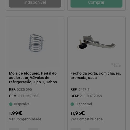
Indisponível
Comprar
Mola de bloqueio, Pedal do
Fecho da porta, com chaves,
acelerador, Válvulas de
cromada, cada
refrigeração, Tipo 1, Cabos
da sofagem, Carrinha
REF:
0285-090
REF:
0427-2
OEM:
211 259 283
OEM:
211 837 205N
Disponível
Disponível
Compatível com:
1,99
€
11,95
€
Compatível com:
Ver Compatibilidade
Ver Compatibilidade