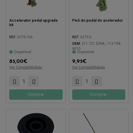
Accelerator pedal upgrade
Pivô do pedal do acelerador
kit
REF:
0275-105
REF:
0275-2
OEM:
311 721 509A , 113 798
901D
Disponível
Disponível
Compatível com:
Compatível com:
85,00
€
9,95
€
Ver Compatibilidade
Ver Compatibilidade
Comprar
Comprar