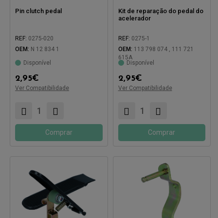
Pin clutch pedal
Kit de reparação do pedal do
acelerador
REF:
0275-020
REF:
0275-1
OEM:
N 12 834 1
OEM:
113 798 074 , 111 721
615A
Disponível
Disponível
Compatível com:
2,95
€
2,95
€
Compatível com:
Ver Compatibilidade
Ver Compatibilidade
Comprar
Comprar