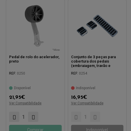
Pedal de rolo do acelerador,
Conjunto de 3 peças para
preto
cobertura dos pedais
(embraiagem, travão e
acelerador),
REF:
0250
REF:
0254
cromado/borracha preta
Disponível
Indisponível
21,95
€
16,95
€
Ver Compatibilidade
Compatível com:
Ver Compatibilidade
Compatível com:
Comprar
Indisponível