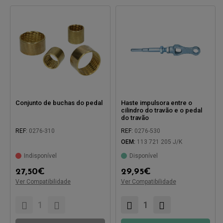
Conjunto de buchas do pedal
Haste impulsora entre o
cilindro do travão e o pedal
do travão
REF:
0276-310
REF:
0276-530
OEM:
113 721 205 J/K
Indisponível
Disponível
Compatível com:
Compatível com:
27,50
€
29,95
€
Ver Compatibilidade
Ver Compatibilidade