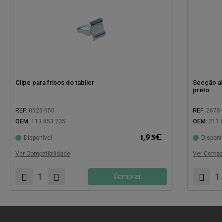
Clipe para frisos do tablier
Secção al
preto
REF:
0525-550
REF:
2675
OEM:
113 853 235
OEM:
211 
1,95
€
Disponível
Disponí
Compatível com:
Compatíve
Ver Compatibilidade
Ver Compat
Comprar