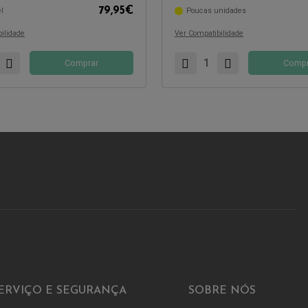
79,95
€
l
Poucas unidades
Compatível com:
ilidade
Ver Compatibilidade
Comprar
Compr
ERVIÇO E SEGURANÇA
SOBRE NÓS