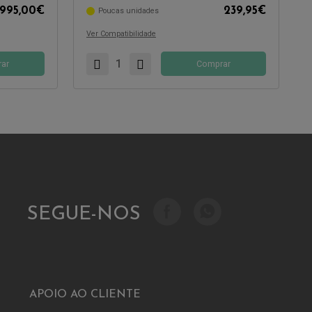
995,00
€
239,95
€
Poucas unidades
Compatível com:
Ver Compatibilidade
ar
Comprar
SEGUE-NOS
APOIO AO CLIENTE