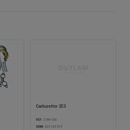
Carburettor 2E3
REF:
2184-100
OEM:
025 129 015