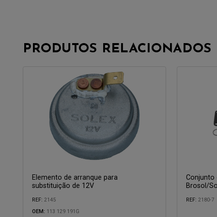
PRODUTOS RELACIONADOS
Elemento de arranque para
Conjunto
substituição de 12V
Brosol/So
REF:
2145
REF:
2180-7
Compatível com:
OEM:
113 129 191G
Compatível 