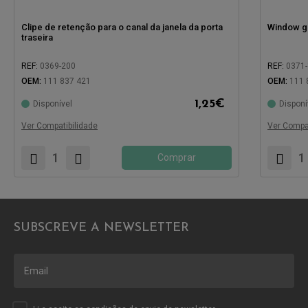
Clipe de retenção para o canal da janela da porta
Window gu
traseira
REF:
0369-200
REF:
0371
OEM:
111 837 421
OEM:
111 
Compatível com:
1,25
€
Disponível
Disponí
Compatíve
Ver Compatibilidade
Ver Compat
Comprar
SUBSCREVE A NEWSLETTER