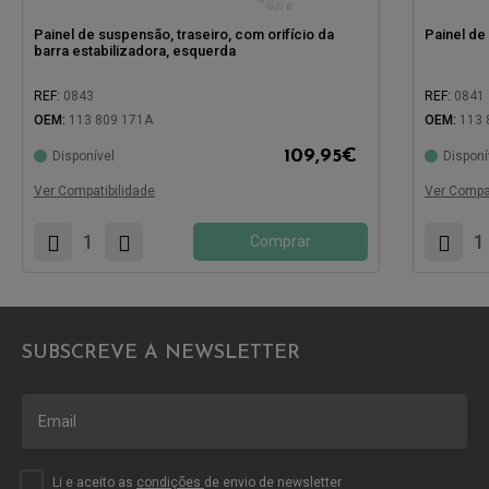
Painel de suspensão, traseiro, com orifício da
Painel de
barra estabilizadora, esquerda
REF:
0843
REF:
0841
OEM:
113 809 171A
OEM:
113 
109,95
€
Disponível
Disponí
Compatível com:
Compatíve
Ver Compatibilidade
Ver Compat
Comprar
SUBSCREVE A NEWSLETTER
Li e aceito as
condições
de envio de newsletter