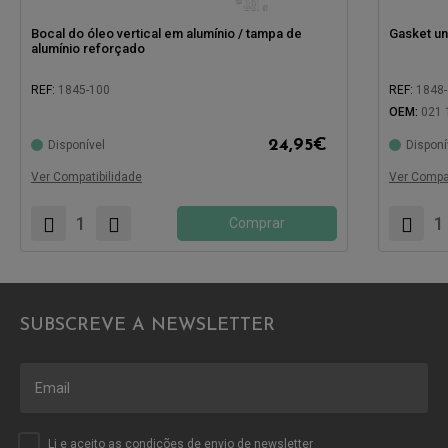
Bocal do óleo vertical em alumínio / tampa de
Gasket und
alumínio reforçado
REF:
1845-100
REF:
1848
OEM:
021 
Compatível com:
24,95
€
Disponível
Disponí
Compatíve
Ver Compatibilidade
Ver Compat
Comprar
SUBSCREVE A NEWSLETTER
Li e aceito as
condições
de envio de newsletter