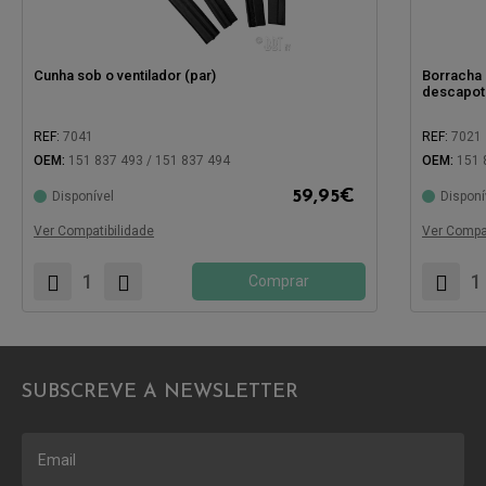
Cunha sob o ventilador (par)
Borracha 
descapotá
REF:
7041
REF:
7021
OEM:
151 837 493 / 151 837 494
OEM:
151 
59,95
€
Disponível
Disponí
Compatível com:
Compatíve
Ver Compatibilidade
Ver Compat
Comprar
SUBSCREVE A NEWSLETTER