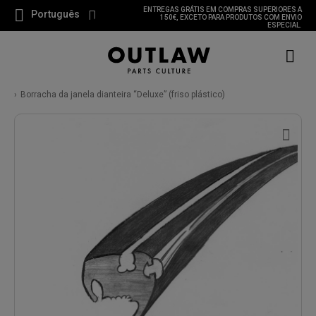
ENTREGAS GRÁTIS EM COMPRAS SUPERIORES A
Português
150€, EXCETO PARA PRODUTOS COM ENVIO
ESPECIAL.
Borracha da janela dianteira “Deluxe” (friso plástico)