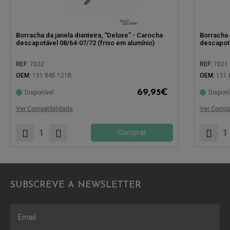
Borracha da janela dianteira, “Deluxe” - Carocha
Borracha 
descapotável 08/64-07/72 (friso em alumínio)
descapotá
REF:
7022
REF:
7021
OEM:
151 845 121B
OEM:
151 
69,95
€
Disponível
Disponí
Compatível com:
Compatíve
Ver Compatibilidade
Ver Compat
Comprar
SUBSCREVE A NEWSLETTER