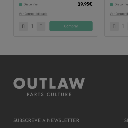
29,95
€
Disponível
Disponíve
Compatível com:
Compatível 
Ver Compatibilidade
Ver Compatib
Comprar
SUBSCREVE A NEWSLETTER
S