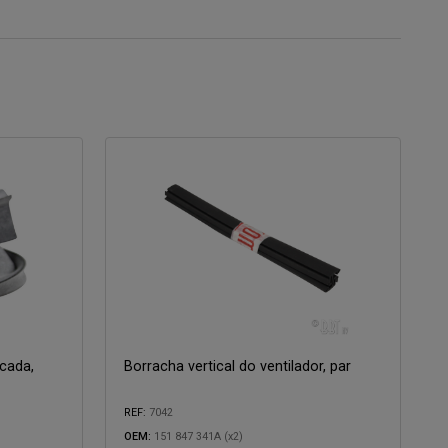
 cada,
Borracha vertical do ventilador, par
REF:
7042
OEM:
151 847 341A (x2)