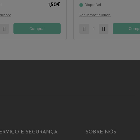
1,50
€
l
Disponível
com:
Compatível com:
ilidade
Ver Compatibilidade
Comprar
Compr
ERVIÇO E SEGURANÇA
SOBRE NÓS