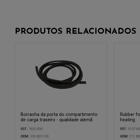
PRODUTOS RELACIONADOS
Borracha da porta do compartimento
Rubber for
de carga traseiro - qualidade alemã
heating
REF:
7632-000
REF:
0157-6
OEM:
255 829 193
OEM:
211 80