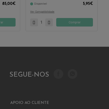
85,00
€
5,95
€
Disponível
Compatível com:
Ver Compatibilidade
ar
Comprar
SEGUE-NOS
APOIO AO CLIENTE