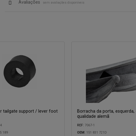
Avaliações
sem avaliações disponíveis
 tailgate support / lever foot
Borracha da porta, esquerda,
qualidade alemã
04
REF:
7067-1
5 189
OEM:
151 831 721D