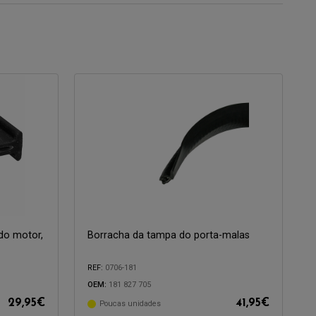
do motor,
Borracha da tampa do porta-malas
REF:
0706-181
OEM:
181 827 705
29,95
€
41,95
€
Poucas unidades
Compatível com: