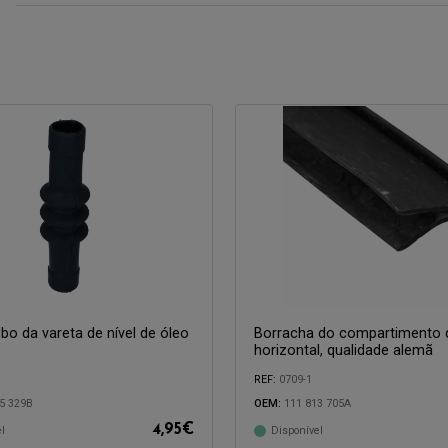
ubo da vareta de nível de óleo
Borracha do compartimento 
horizontal, qualidade alemã
REF:
0709-1
Compatível com:
5 329B
OEM:
111 813 705A
4,95
€
l
Disponível
com: