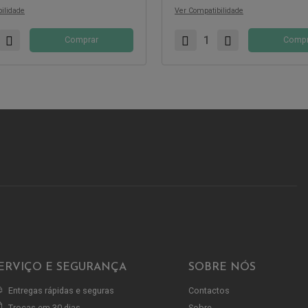
ilidade
Ver Compatibilidade
Comprar
Compr
ERVIÇO E SEGURANÇA
SOBRE NÓS
Entregas rápidas e seguras
Contactos
Trocas em 30 dias
Sobre