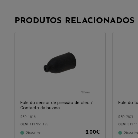
PRODUTOS RELACIONADOS
Fole do sensor de pressão de óleo /
Fole do t
Contacto da buzina
REF:
1818
REF:
7871
OEM:
111 951 195
OEM:
311 11
Compatível com:
2,00
€
Disponível
Disponíve
Compatível 