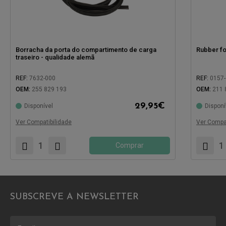
Borracha da porta do compartimento de carga
Rubber for
traseiro - qualidade alemã
REF:
7632-000
REF:
0157
OEM:
255 829 193
OEM:
211 
29,95
€
Disponível
Disponí
Compatível com:
Compatíve
Ver Compatibilidade
Ver Compat
Comprar
SUBSCREVE A NEWSLETTER