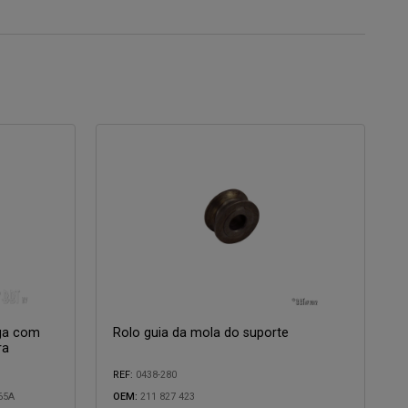
rga com
Rolo guia da mola do suporte
ra
REF:
0438-280
Compatível com:
65A
OEM:
211 827 423