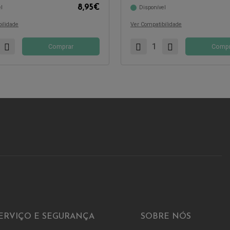
8,95
€
l
Disponível
com:
Compatível com:
ilidade
Ver Compatibilidade
Comprar
Compr
ERVIÇO E SEGURANÇA
SOBRE NÓS