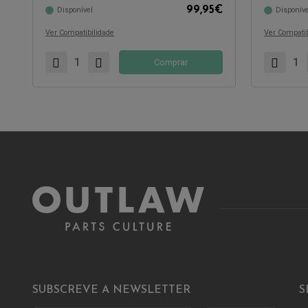
99,95
€
Disponível
Disponíve
Compatível com:
Compatível 
Ver Compatibilidade
Ver Compatib
Comprar
SUBSCREVE A NEWSLETTER
S