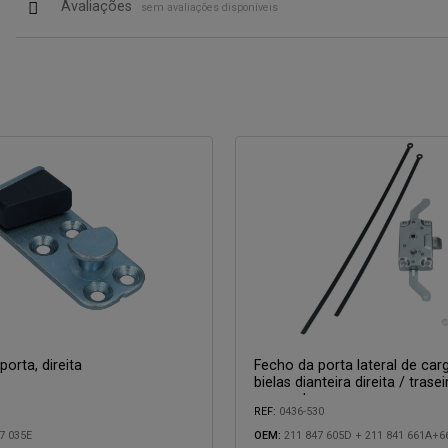
Avaliações
sem avaliações disponíveis
orta, direita
Fecho da porta lateral de ca
bielas dianteira direita / trasei
esquerda
REF:
0436-530
7 035E
OEM:
211 847 605D + 211 841 661A+6