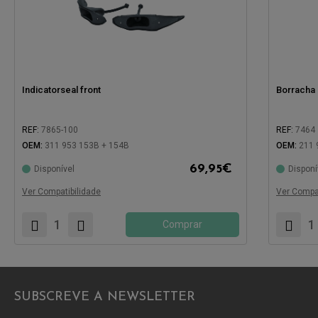
Indicatorseal front
Borracha 
REF:
7865-100
REF:
7464
OEM:
311 953 153B + 154B
OEM:
211 
69,95
€
Disponível
Disponí
Compatível com:
Compatíve
Ver Compatibilidade
Ver Compat
Comprar
SUBSCREVE A NEWSLETTER