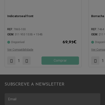
Indicatorseal front
Borracha 
REF:
7865-100
REF:
7464
OEM:
311 953 153B + 154B
OEM:
211 
69,95
€
Disponível
Disponí
Compatível com:
Compatíve
Ver Compatibilidade
Ver Compat
Comprar
SUBSCREVE A NEWSLETTER