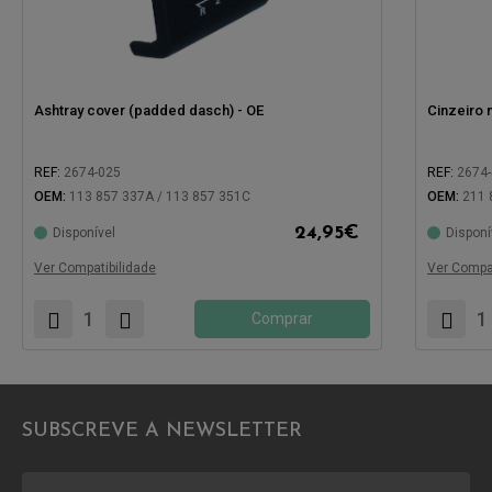
Ashtray cover (padded dasch) - OE
Cinzeiro 
REF:
2674-025
REF:
2674
OEM:
113 857 337A / 113 857 351C
OEM:
211 
24,95
€
Disponível
Disponí
Compatível com:
Compatíve
Ver Compatibilidade
Ver Compat
Comprar
SUBSCREVE A NEWSLETTER