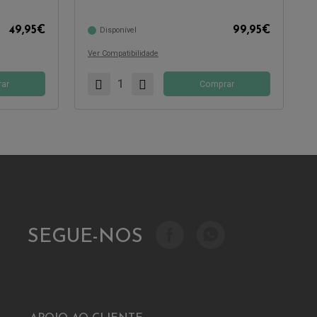
Compatível com:
49,95
€
99,95
€
Disponível
Ver Compatibilidade
ar
Comprar
SEGUE-NOS