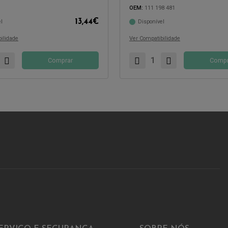
com:
Compatível com:
OEM:
111 198 481
13,44
€
l
Disponível
ilidade
Ver Compatibilidade
Comprar
Compr