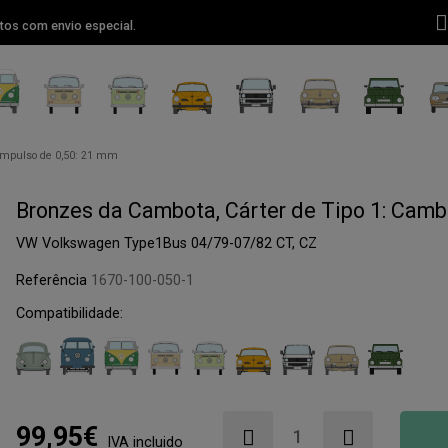
tos com envio especial.
 Impulso de 0,50: 21 mm
Bronzes da Cambota, Cárter de Tipo 1: Cambo
VW Volkswagen Type1Bus 04/79-07/82 CT, CZ
Referência
1670-100-050-1
Compatibilidade:
99,95€
IVA incluido