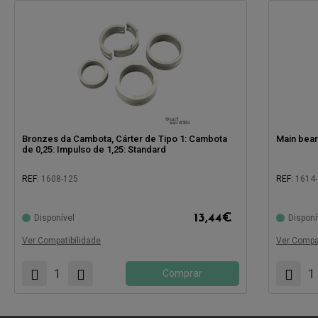
Bronzes da Cambota, Cárter de Tipo 1: Cambota
Main bear
de 0,25: Impulso de 1,25: Standard
REF:
1608-125
REF:
1614-
Compatível com:
Compatíve
13,44
€
Disponível
Disponí
Ver Compatibilidade
Ver Compat
Comprar