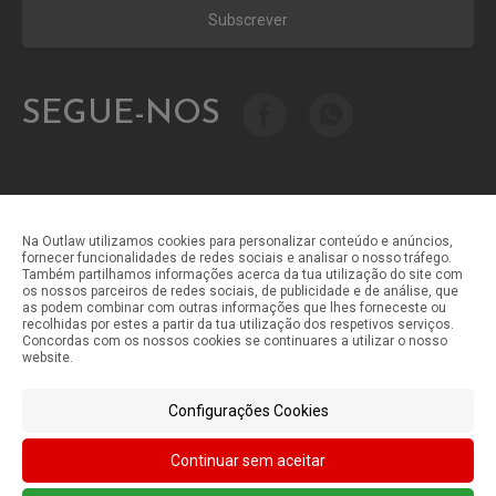
Subscrever
SEGUE-NOS
Na Outlaw utilizamos cookies para personalizar conteúdo e anúncios,
fornecer funcionalidades de redes sociais e analisar o nosso tráfego.
Também partilhamos informações acerca da tua utilização do site com
Métodos de pagamento
os nossos parceiros de redes sociais, de publicidade e de análise, que
as podem combinar com outras informações que lhes forneceste ou
recolhidas por estes a partir da tua utilização dos respetivos serviços.
Concordas com os nossos cookies se continuares a utilizar o nosso
Métodos de envio
website.
Configurações Cookies
Continuar sem aceitar
©Outlaw Parts 2024 . Todos os direitos reservados.