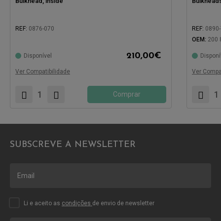
Bulkhead, inside
Bulkheads 
REF:
0876-070
REF:
0890
OEM:
200 
210,00
€
Disponível
Disponí
Compatível com:
Compatíve
Ver Compatibilidade
Ver Compat
Comprar
SUBSCREVE A NEWSLETTER
Li e aceito as
condições
de envio de newsletter