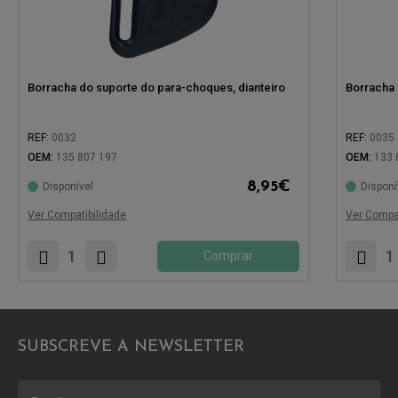
Borracha do suporte do para-choques, dianteiro
Borracha 
REF:
0032
REF:
0035
OEM:
135 807 197
OEM:
133 
8,95
€
Disponível
Disponí
Compatível com:
Compatíve
Ver Compatibilidade
Ver Compat
Comprar
SUBSCREVE A NEWSLETTER