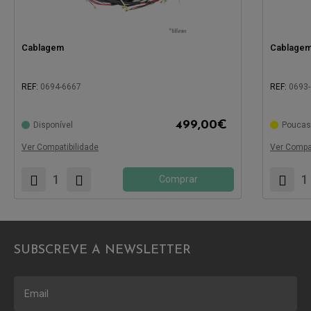
Cablagem
Cablage
REF:
0694-6667
REF:
0693
499,00
€
Disponível
Poucas
Compatível com:
Compatíve
Ver Compatibilidade
Ver Compat
Comprar
SUBSCREVE A NEWSLETTER