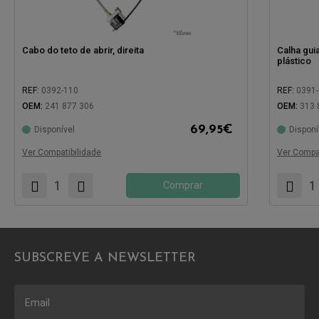
Cabo do teto de abrir, direita
Calha guia
plástico
REF:
0392-110
REF:
0391
OEM:
241 877 306
OEM:
313 
69,95
€
Disponível
Disponí
Compatível com:
Compatíve
Ver Compatibilidade
Ver Compat
Comprar
SUBSCREVE A NEWSLETTER