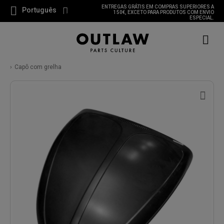
ENTREGAS GRÁTIS EM COMPRAS SUPERIORES A
Português
150€, EXCETO PARA PRODUTOS COM ENVIO
ESPECIAL.
Capô com grelha