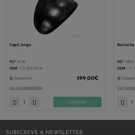
Capô, longo
Borracha
REF:
0142
REF:
0856
OEM:
111 823 031A
OEM:
111 
599,00
€
Disponível
Disponí
Compatível com:
Compatíve
Ver Compatibilidade
Ver Compat
Comprar
SUBSCREVE A NEWSLETTER