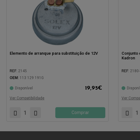
Elemento de arranque para substituição de 12V
Conjunto 
Kadron
REF:
2145
REF:
2180-
OEM:
113 129 191G
Compatível com:
Compatíve
19,95
€
Disponível
Disponí
Ver Compatibilidade
Ver Compat
Comprar