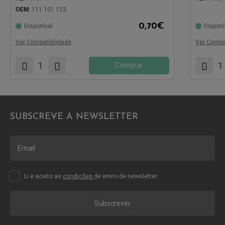
OEM:
111 101 123
Compatíve
Compatível com:
0,70
€
Disponível
Disponí
Ver Compatibilidade
Ver Compat
Comprar
SUBSCREVE A NEWSLETTER
Li e aceito as
condições
de envio de newsletter
Subscrever