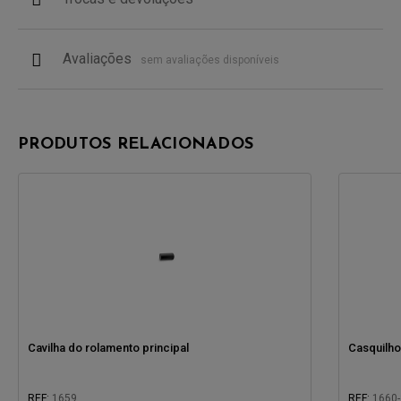
Avaliações
sem avaliações disponíveis
PRODUTOS RELACIONADOS
Cavilha do rolamento principal
Casquilho
REF:
1659
REF:
1660-