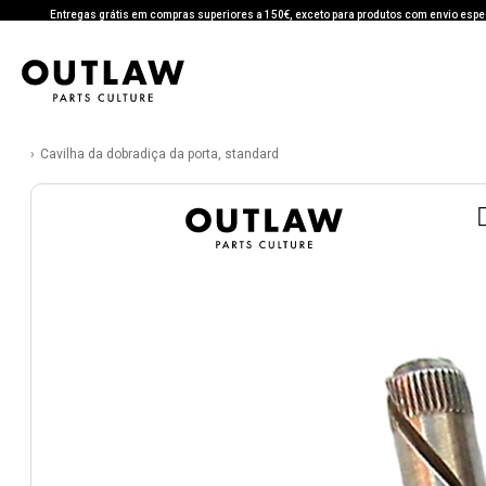
Entregas grátis em compras superiores a 150€, exceto para produtos com envio espe
Cavilha da dobradiça da porta, standard