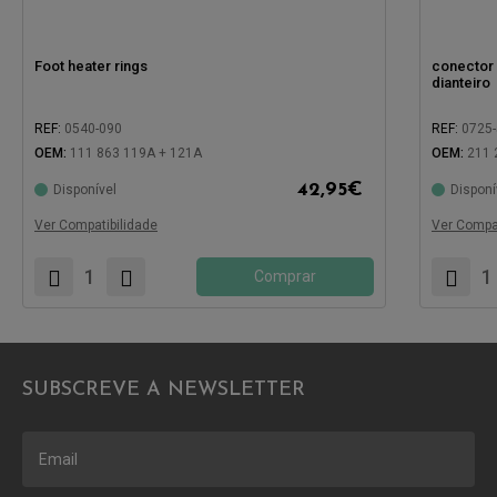
Foot heater rings
conector 
dianteiro
REF:
0540-090
REF:
0725
OEM:
111 863 119A + 121A
OEM:
211 
42,95
€
Disponível
Disponí
Compatível com:
Compatíve
Ver Compatibilidade
Ver Compat
Comprar
SUBSCREVE A NEWSLETTER