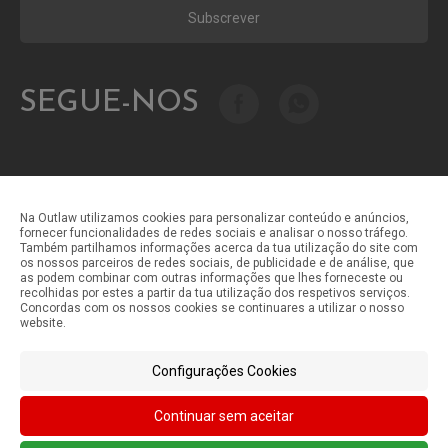
Subscrever
SEGUE-NOS
Na Outlaw utilizamos cookies para personalizar conteúdo e anúncios,
fornecer funcionalidades de redes sociais e analisar o nosso tráfego.
Também partilhamos informações acerca da tua utilização do site com
Métodos de pagamento
os nossos parceiros de redes sociais, de publicidade e de análise, que
as podem combinar com outras informações que lhes forneceste ou
recolhidas por estes a partir da tua utilização dos respetivos serviços.
Concordas com os nossos cookies se continuares a utilizar o nosso
Métodos de envio
website.
Configurações Cookies
Continuar sem aceitar
©Outlaw Parts 2024 . Todos os direitos reservados.