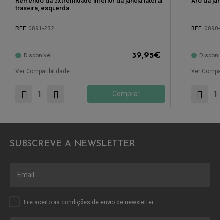
Remendo da extremidade inferior da janela lateral
Aro da jan
traseira, esquerda
REF:
0891-232
REF:
0890
39,95
€
Disponível
Disponí
Compatível com:
Compatíve
Ver Compatibilidade
Ver Compat
Comprar
SUBSCREVE A NEWSLETTER
Li e aceito as
condições
de envio de newsletter