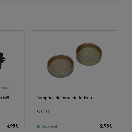
ra M8
Tampões da caixa da turbina
REF:
1991
Compatível com:
4,95
€
2,95
€
Disponível