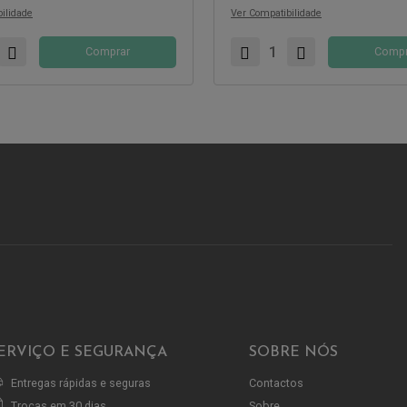
ilidade
Ver Compatibilidade
Comprar
Compr
ERVIÇO E SEGURANÇA
SOBRE NÓS
Entregas rápidas e seguras
Contactos
Trocas em 30 dias
Sobre