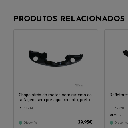
PRODUTOS RELACIONADOS
Chapa atrás do motor, com sistema da
Defletore
sofagem sem pré-aquecimento, preto
REF:
2214-1
REF:
2220
Compatível com:
Compatível 
OEM:
131 11
39,95
€
Disponível
Disponíve