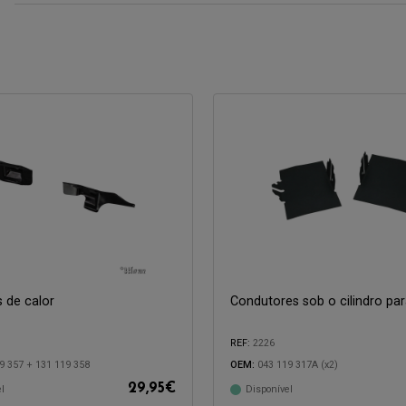
s de calor
Condutores sob o cilindro pa
REF:
2226
com:
Compatível com:
9 357 + 131 119 358
OEM:
043 119 317A (x2)
29,95
€
l
Disponível