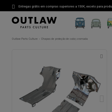
Entregas grátis em compras superiores a 150€, exceto para produ
Outlaw Parts Culture
Chapas de proteção de calor, cromada