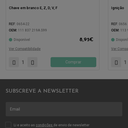
Chave em branco E, Z, D, V, F
Ignição
REF:
0654-22
REF:
0656
Compatíve
OEM:
111 837 219A S99
OEM:
113 
8,95
€
Disponível
Disponí
Compatível com:
Ver Compatibilidade
Ver Compat
Comprar
SUBSCREVE A NEWSLETTER
Li e aceito as
condições
de envio de newsletter