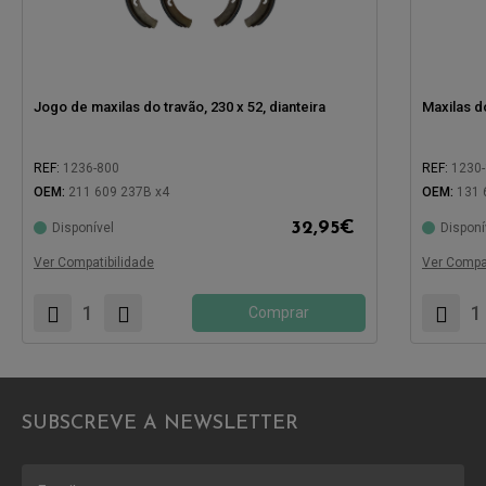
Jogo de maxilas do travão, 230 x 52, dianteira
Maxilas do
REF:
1236-800
REF:
1230-
OEM:
211 609 237B x4
OEM:
131 
Compatíve
32,95
€
Disponível
Disponí
Compatível com:
Ver Compatibilidade
Ver Compat
Comprar
SUBSCREVE A NEWSLETTER