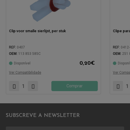
Clip voor smalle sierlijst, per stuk
Clipe para
REF:
0407
REF:
0412
OEM:
113 853 585C
OEM:
251 
0,20
€
Disponível
Disponí
Compatível com:
Compatíve
Ver Compatibilidade
Ver Compat
Comprar
SUBSCREVE A NEWSLETTER