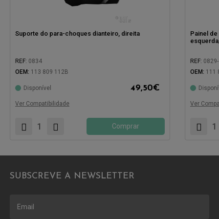
Suporte do para-choques dianteiro, direita
Painel de
esquerda/
REF:
0834
REF:
0829-
OEM:
113 809 112B
OEM:
111 
49,50
€
Disponível
Disponí
Compatível com:
Compatíve
Ver Compatibilidade
Ver Compat
Comprar
SUBSCREVE A NEWSLETTER