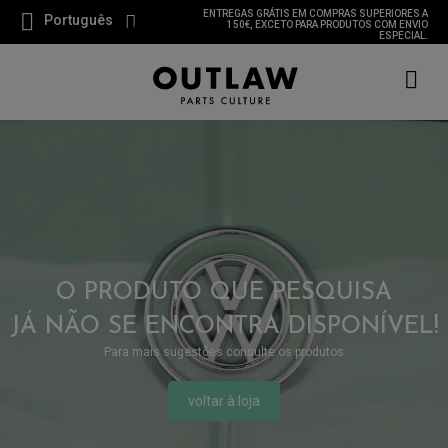
ENTREGAS GRÁTIS EM COMPRAS SUPERIORES A
Português
150€, EXCETO PARA PRODUTOS COM ENVIO
ESPECIAL.
O PRODUTO QUE PESQUISA
JÁ NÃO SE ENCONTRA DISPONÍVEL!
Para mais sugestões consulte os produtos
voltar à loja